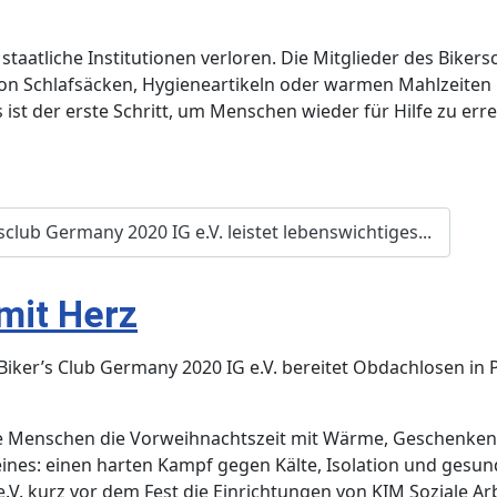
taatliche Institutionen verloren. Die Mitglieder des Bikers
n Schlafsäcken, Hygieneartikeln oder warmen Mahlzeiten ba
 ist der erste Schritt, um Menschen wieder für Hilfe zu erre
club Germany 2020 IG e.V. leistet lebenswichtiges...
mit Herz
: Biker’s Club Germany 2020 IG e.V. bereitet Obdachlosen i
le Menschen die Vorweihnachtszeit mit Wärme, Geschenken 
nes: einen harten Kampf gegen Kälte, Isolation und gesund
e.V. kurz vor dem Fest die Einrichtungen von KIM Soziale A