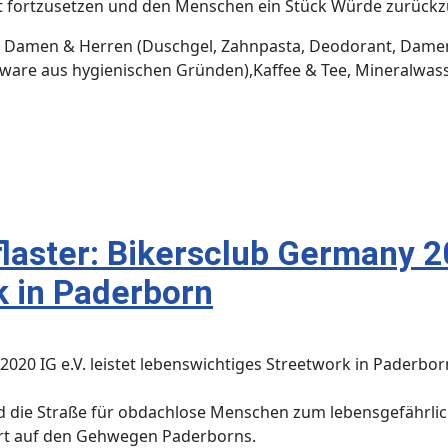
eit fortzusetzen und den Menschen ein Stück Würde zurück
 für Damen & Herren (Duschgel, Zahnpasta, Deodorant, Dam
are aus hygienischen Gründen),​Kaffee & Tee, ​Mineralwas
aster: Bikersclub Germany 202
k in Paderborn
2020 IG e.V. leistet lebenswichtiges Streetwork in Paderbor
d die Straße für obdachlose Menschen zum lebensgefährlich
 Ort auf den Gehwegen Paderborns.