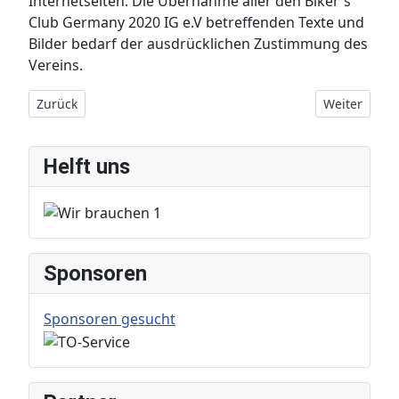
Internetseiten. Die Übernahme aller den Biker´s
Club Germany 2020 IG e.V betreffenden Texte und
Bilder bedarf der ausdrücklichen Zustimmung des
Vereins.
Vorheriger Beitrag: Presseinfo
Nächster Bei
Zurück
Weiter
Helft uns
Sponsoren
Sponsoren gesucht